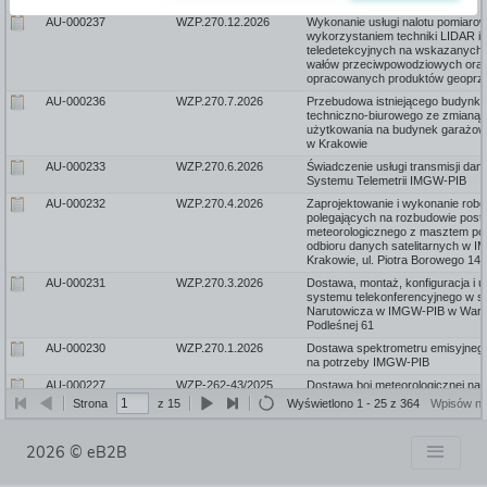
115488
AU-000237
WZP.270.12.2026
Wykonanie usługi nalotu pomiaro
wykorzystaniem techniki LIDAR i 
teledetekcyjnych na wskazanych
wałów przeciwpowodziowych oraz
opracowanych produktów geoprz
115097
AU-000236
WZP.270.7.2026
Przebudowa istniejącego budynku
techniczno-biurowego ze zmianą
użytkowania na budynek garażo
w Krakowie
114696
AU-000233
WZP.270.6.2026
Świadczenie usługi transmisji da
Systemu Telemetrii IMGW-PIB
114423
AU-000232
WZP.270.4.2026
Zaprojektowanie i wykonanie rob
polegających na rozbudowie post
meteorologicznego z masztem po
odbioru danych satelitarnych w 
Krakowie, ul. Piotra Borowego 14
114054
AU-000231
WZP.270.3.2026
Dostawa, montaż, konfiguracja i 
systemu telekonferencyjnego w sal
Narutowicza w IMGW-PIB w Warsz
Podleśnej 61
113535
AU-000230
WZP.270.1.2026
Dostawa spektrometru emisyjneg
na potrzeby IMGW-PIB
113325
AU-000227
WZP-262-43/2025
Dostawa boi meteorologicznej na 
IMGW - PIB
Strona
z 15
Wyświetlono 1 - 25 z 364
Wpisów na
112386
AU-000218
WZP-262-34/2025
Modernizacja dachu na budynku
Katowicach
2026 © eB2B
112310
AU-000226
WZP-262-41/2025
Dostawa urządzeń sieciowych or
oprogramowania klasy PAM na p