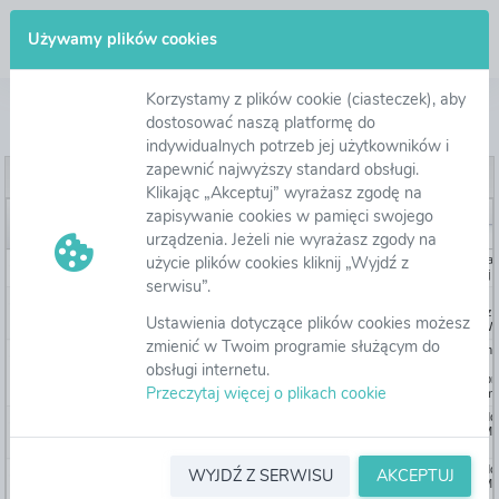
Zaloguj się
Używamy plików cookies
Korzystamy z plików cookie (ciasteczek), aby
Lista opublikowanych wyników postępowań
dostosować naszą platformę do
indywidualnych potrzeb jej użytkowników i
zapewnić najwyższy standard obsługi.
Publikacja wyników
Klikając „Akceptuj” wyrażasz zgodę na
Numer ewidencyjny
Numer postępowania
Nazwa
zapisywanie cookies w pamięci swojego
urządzenia. Jeżeli nie wyrażasz zgody na
użycie plików cookies kliknij „Wyjdź z
116716
AU-000242
WZP-262-14/2026
Dostawa energii elektrycznej wr
energii elektrycznej wytworzonej
serwisu”.
116711
AU-000238
WZP.270.11.2026
Wdrożenie i migracja z obecnie
wykorzystywanej sieci, oraz utrz
Ustawienia dotyczące plików cookies możesz
operacyjnej sieci WAN dla IMGW-
zmienić w Twoim programie służącym do
116681
AU-000240
WZP.270.13.2026
Świadczenie usług wdrożenia i mig
utrzymania łączy internetowych, r
obsługi internetu.
Firewall oraz systemu ochrony pr
Przeczytaj więcej o plikach cookie
DDoS dla IMGW-PIB z podziałem 
115793
AU-000234
WZP.270.8.2026
Dostawa urządzeń sieciowych do
oraz oprogramowania klasy PAM 
IMGW-PIB w dwóch częściach
115791
AU-000234
WZP.270.8.2026
Dostawa urządzeń sieciowych do
WYJDŹ Z SERWISU
AKCEPTUJ
oraz oprogramowania klasy PAM 
IMGW-PIB w dwóch częściach