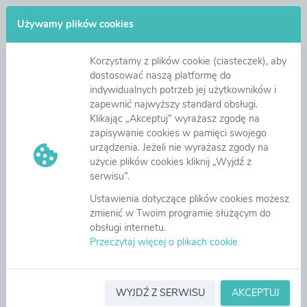
Zaloguj się
Używamy plików cookies
Korzystamy z plików cookie (ciasteczek), aby
Pomoc - Inne instrukcje
dostosować naszą platformę do
indywidualnych potrzeb jej użytkowników i
zapewnić najwyższy standard obsługi.
Menu
Klikając „Akceptuj” wyrażasz zgodę na
zapisywanie cookies w pamięci swojego
Instrukcja obsługi platformy eB2B
urządzenia. Jeżeli nie wyrażasz zgody na
Dokumenty wewnętrzne
Uwagi odnośnie arkuszy programu Excel
użycie plików cookies kliknij „Wyjdź z
Import danych
serwisu”.
Ustawienia dotyczące plików cookies możesz
zmienić w Twoim programie służącym do
obsługi internetu.
Przeczytaj więcej o plikach cookie
WYJDŹ Z SERWISU
AKCEPTUJ